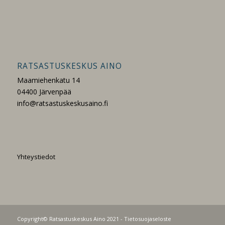
RATSASTUSKESKUS AINO
Maamiehenkatu 14
04400 Järvenpää
info@ratsastuskeskusaino.fi
Yhteystiedot
Copyright© Ratsastuskeskus Aino 2021 -
Tietosuojaseloste