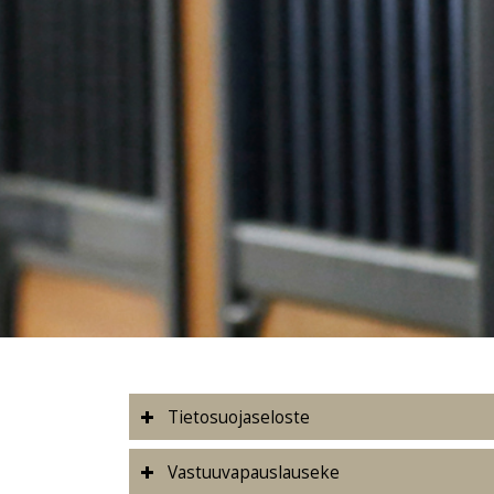
Tietosuojaseloste
Vastuuvapauslauseke